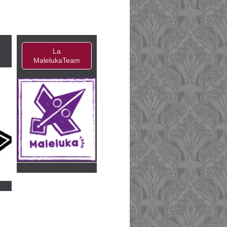
La
MalelukaTeam