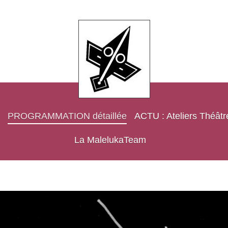
PROGRAMMATION détaillée
ACTU : Ateliers Théâtr
La MalelukaTeam