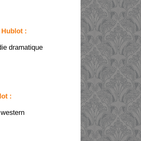
 Hublot :
die dramatique
ot :
, western