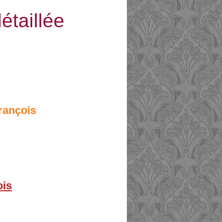
aillée
François
ois