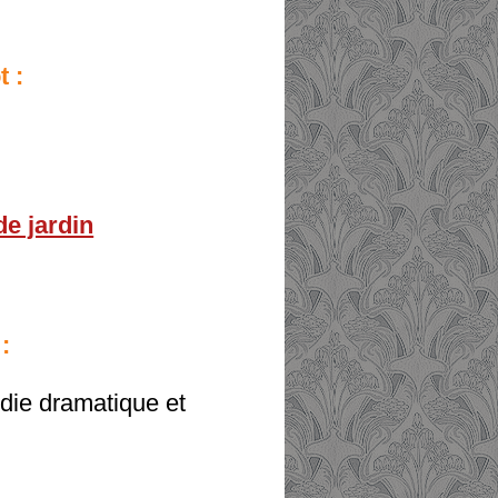
t :
de jardin
:
die dramatique et