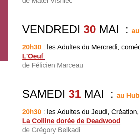
de Mateï Visniec
VENDREDI
30
MAI
:
au
20h30
: les Adultes du Mercredi, comé
L'Oeuf
de Félicien Marceau
SAMEDI
31
MAI
:
au Hubl
20h30
:
les Adultes du Jeudi, Création
La Colline dorée de Deadwood
de Grégory Belkadi