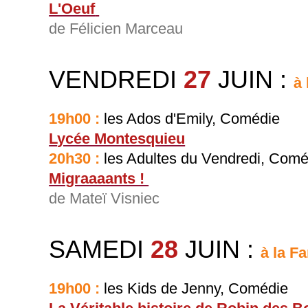
L'Oeuf
de Félicien Marceau
VENDREDI
27
JUIN
:
à 
19h00 :
les Ados d'Emily, Comédie
L
ycée Montesquieu
20h30 :
les Adultes du Vendredi, Com
Migraaaants !
de Mateï Visniec
SAMEDI
28
JUIN
:
à la Fa
19h00 :
les Kids de Jenny, Comédie