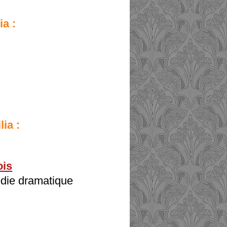
ia :
lia :
ois
édie dramatique