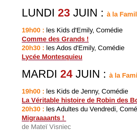
LUNDI
23
JUIN
:
à la Famil
19h00 :
les Kids d'Emily, Comédie
Comme des Grands !
20h30 :
les Ados d'Emily, Comédie
L
ycée Montesquieu
MARDI
24
JUIN
:
à la Fami
19h00 :
les Kids de Jenny, Comédie
La Véritable histoire de Robin des B
20h30 :
les Adultes du Vendredi, Com
Migraaaants !
de Mateï Visniec