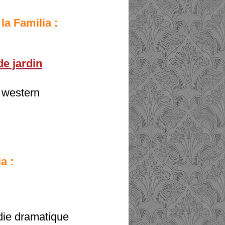
 la Familia :
de jardin
, western
a :
die dramatique