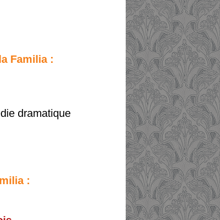
la Familia :
édie dramatique
milia :