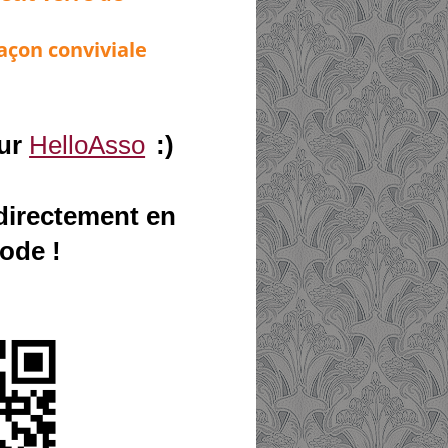
açon conviviale
ur
HelloAsso
:)
directement en
ode !