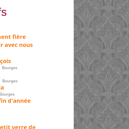
fs
ent fière
ir avec nous
çois
, Bourges
0, Bourges
ia
 Bourges
fin d'année
tit verre de