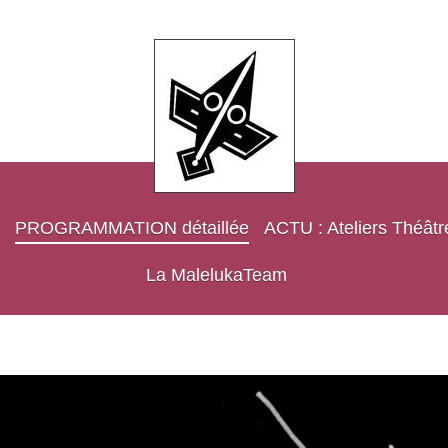
PROGRAMMATION détaillée
ACTU : Ateliers Théâtr
La MalelukaTeam